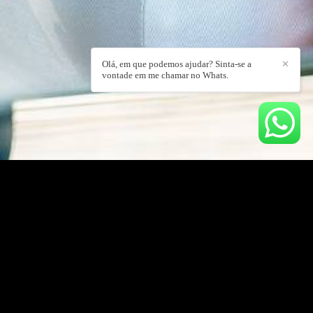
Olá, em que podemos ajudar? Sinta-se a
✕
vontade em me chamar no Whats.