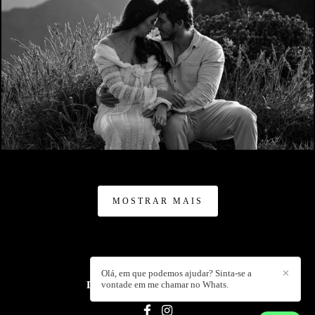
364
0
MOSTRAR MAIS
Olá, em que podemos ajudar? Sinta-se a
✕
DANIEL ISOLDI
vontade em me chamar no Whats.
/
CONTATO