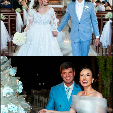
198
0
521
0