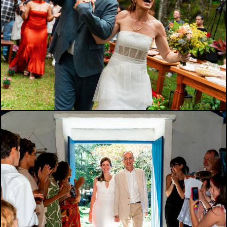
27
0
590
0