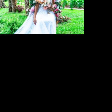
718
4